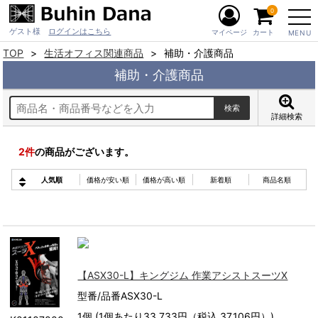
0
ゲスト様
ログインはこちら
マイページ
カート
MENU
TOP
生活オフィス関連商品
補助・介護商品
補助・介護商品
詳細検索
2
件
の商品がございます。
人気順
価格が安い順
価格が高い順
新着順
商品名順
【ASX30-L】キングジム 作業アシストスーツX
型番/品番ASX30-L
1個 (1個あたり33,733円（税込 37,106円）)