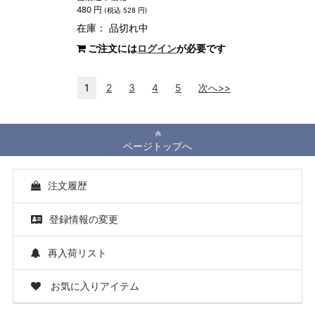
480 円
(税込 528 円)
在庫：
品切れ中
ご注文には
ログイン
が必要です
1
2
3
4
5
次へ>>
ページトップへ
注文履歴
登録情報の変更
再入荷リスト
お気に入りアイテム