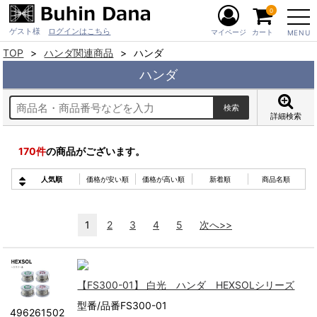
0
ゲスト様
ログインはこちら
マイページ
カート
MENU
TOP
ハンダ関連商品
ハンダ
ハンダ
詳細検索
170
件
の商品がございます。
人気順
価格が安い順
価格が高い順
新着順
商品名順
1
2
3
4
5
次へ>>
【FS300-01】 白光 ハンダ HEXSOLシリーズ
型番/品番FS300-01
496261502