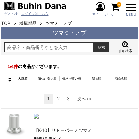
0
ゲスト様
ログインはこちら
マイページ
カート
MENU
TOP
機構部品
ツマミ・ノブ
ツマミ・ノブ
詳細検索
54
件
の商品がございます。
人気順
価格が安い順
価格が高い順
新着順
商品名順
1
2
3
次へ>>
【K-10】サトーパーツ ツマミ