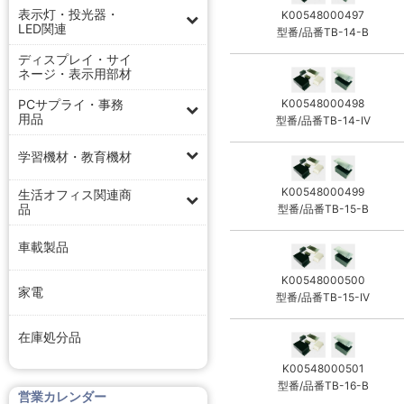
表示灯・投光器・
K00548000497
LED関連
型番/品番TB-14-B
ディスプレイ・サイ
ネージ・表示用部材
K00548000498
PCサプライ・事務
用品
型番/品番TB-14-IV
学習機材・教育機材
K00548000499
生活オフィス関連商
品
型番/品番TB-15-B
車載製品
K00548000500
家電
型番/品番TB-15-IV
在庫処分品
K00548000501
型番/品番TB-16-B
営業カレンダー