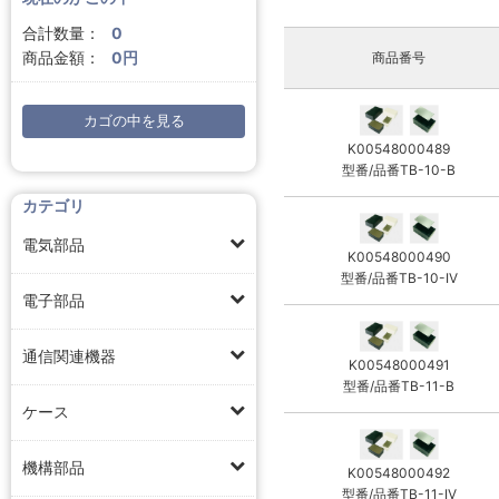
合計数量：
0
商品金額：
0円
商品番号
カゴの中を見る
K00548000489
型番/品番TB-10-B
カテゴリ
電気部品
K00548000490
型番/品番TB-10-IV
電子部品
通信関連機器
K00548000491
型番/品番TB-11-B
ケース
機構部品
K00548000492
型番/品番TB-11-IV