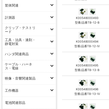
筐体関連
計測器
K00548000493
型番/品番TB-12-B
クリップ・テストリ
ード
工具・治具・液剤・
K00548000494
静電対策
型番/品番TB-12-IV
ハンダ関連商品
ケーブル・ハーネ
K00548000495
ス・電線
型番/品番TB-13-B
映像・音響関連製品
K00548000496
工作機器
型番/品番TB-13-IV
電池関連部品