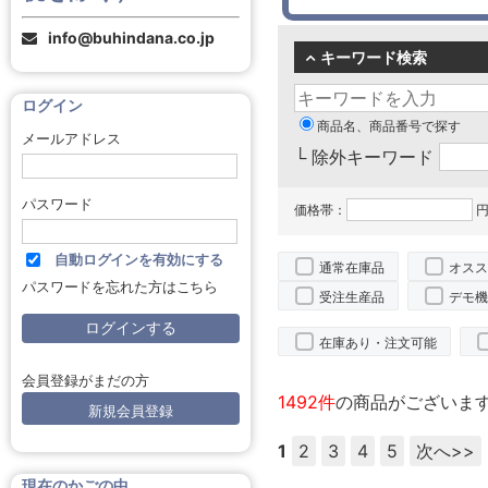
info@buhindana.co.jp
キーワード検索
ログイン
商品名、商品番号で探す
メールアドレス
└ 除外キーワード
パスワード
価格帯：
円
自動ログインを有効にする
通常在庫品
オスス
パスワードを忘れた方はこちら
受注生産品
デモ機
在庫あり・注文可能
会員登録がまだの方
1492件
の商品がございま
新規会員登録
1
2
3
4
5
次へ>>
現在のかごの中