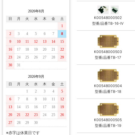
2026年8月
K00548000502
日
月
火
水
木
金
土
型番/品番TB-16-IV
1
2
3
4
5
6
7
8
9
10
11
12
13
14
15
16
17
18
19
20
21
22
K00548000503
型番/品番TB-17
23
24
25
26
27
28
29
30
31
2026年9月
日
月
火
水
木
金
土
K00548000504
型番/品番TB-18
1
2
3
4
5
6
7
8
9
10
11
12
13
14
15
16
17
18
19
20
21
22
23
24
25
26
K00548000505
27
28
29
30
型番/品番TB-19
※赤字は休業日です