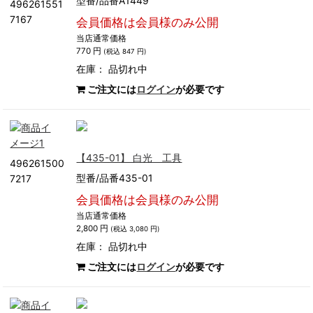
型番/品番A1449
496261551
7167
会員価格は会員様のみ公開
当店通常価格
770 円
(税込 847 円)
在庫：
品切れ中
ご注文には
ログイン
が必要です
【435-01】 白光 工具
496261500
型番/品番435-01
7217
会員価格は会員様のみ公開
当店通常価格
2,800 円
(税込 3,080 円)
在庫：
品切れ中
ご注文には
ログイン
が必要です