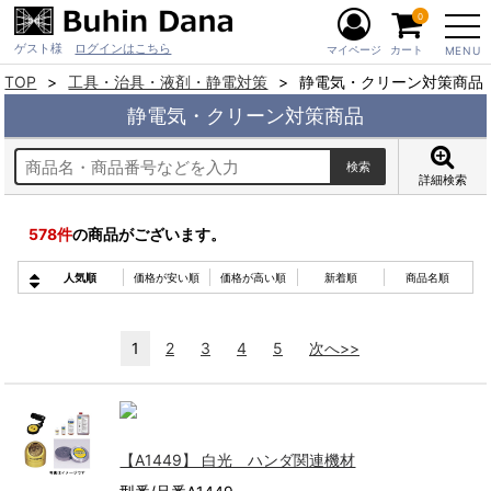
0
ゲスト様
ログインはこちら
マイページ
カート
MENU
TOP
工具・治具・液剤・静電対策
静電気・クリーン対策商品
静電気・クリーン対策商品
詳細検索
578
件
の商品がございます。
人気順
価格が安い順
価格が高い順
新着順
商品名順
1
2
3
4
5
次へ>>
【A1449】 白光 ハンダ関連機材