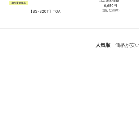
当店通常価格
6,650
円
(税込
7,315
円)
【BS-320T】TOA
人気順
価格が安