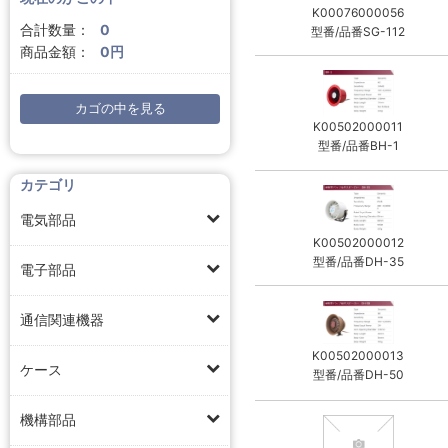
K00076000056
合計数量：
0
型番/品番SG-112
商品金額：
0円
カゴの中を見る
K00502000011
型番/品番BH-1
カテゴリ
電気部品
K00502000012
型番/品番DH-35
電子部品
通信関連機器
K00502000013
ケース
型番/品番DH-50
機構部品