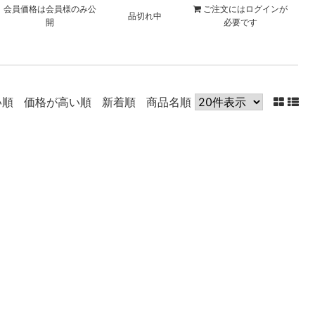
会員価格は会員様のみ公
ご注文には
ログイン
が
品切れ中
開
必要です
い順
価格が高い順
新着順
商品名順