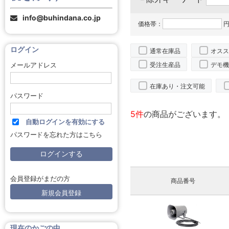
info@buhindana.co.jp
価格帯：
円
ログイン
通常在庫品
オスス
受注生産品
デモ機
メールアドレス
在庫あり・注文可能
パスワード
5件
の商品がございます。
自動ログインを有効にする
パスワードを忘れた方はこちら
会員登録がまだの方
商品番号
新規会員登録
現在のかごの中