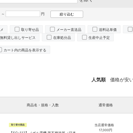
 ～
円
メ
取り寄せ品
メーカー直送品
送料込単価
無料貸し出しサービス
在庫処分品
生産中止予定
カート内の商品を表示する
人気順
価格が安
商品名・規格・入数
通常価格
当店通常価格
17,000
円
【SG-112】ノボル電機 第五種汽笛（日本