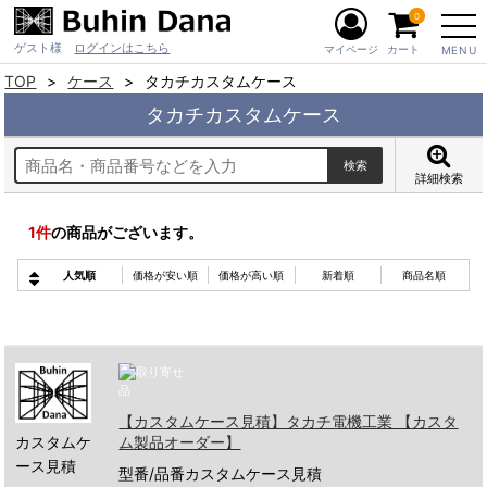
0
ゲスト様
ログインはこちら
マイページ
カート
MENU
TOP
ケース
タカチカスタムケース
タカチカスタムケース
詳細検索
1
件
の商品がございます。
人気順
価格が安い順
価格が高い順
新着順
商品名順
【カスタムケース見積】タカチ電機工業 【カスタ
カスタムケ
ム製品オーダー】
ース見積
型番/品番カスタムケース見積