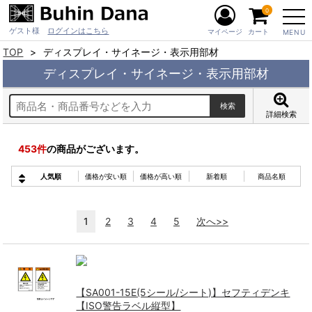
0
ゲスト様
ログインはこちら
マイページ
カート
MENU
TOP
ディスプレイ・サイネージ・表示用部材
ディスプレイ・サイネージ・表示用部材
詳細検索
453
件
の商品がございます。
人気順
価格が安い順
価格が高い順
新着順
商品名順
1
2
3
4
5
次へ>>
【SA001-15E(5シール/シート)】セフティデンキ
【ISO警告ラベル縦型】