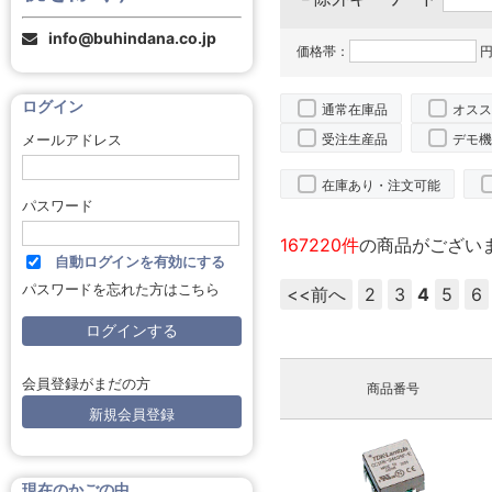
info@buhindana.co.jp
価格帯：
円
ログイン
通常在庫品
オスス
受注生産品
デモ機
メールアドレス
在庫あり・注文可能
パスワード
167220件
の商品がござい
自動ログインを有効にする
パスワードを忘れた方はこちら
<<前へ
2
3
4
5
6
会員登録がまだの方
商品番号
新規会員登録
現在のかごの中