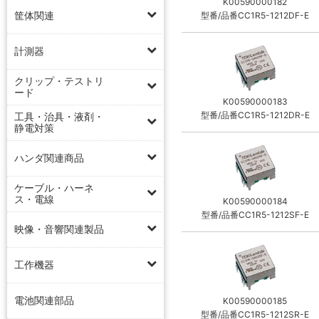
K00590000182
筐体関連
型番/品番CC1R5-1212DF-E
計測器
クリップ・テストリ
ード
K00590000183
型番/品番CC1R5-1212DR-E
工具・治具・液剤・
静電対策
ハンダ関連商品
ケーブル・ハーネ
ス・電線
K00590000184
型番/品番CC1R5-1212SF-E
映像・音響関連製品
工作機器
電池関連部品
K00590000185
型番/品番CC1R5-1212SR-E