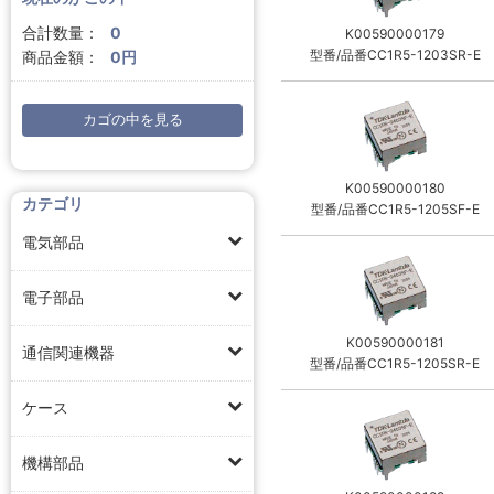
合計数量：
0
K00590000179
型番/品番CC1R5-1203SR-E
商品金額：
0円
カゴの中を見る
K00590000180
カテゴリ
型番/品番CC1R5-1205SF-E
電気部品
電子部品
K00590000181
通信関連機器
型番/品番CC1R5-1205SR-E
ケース
機構部品