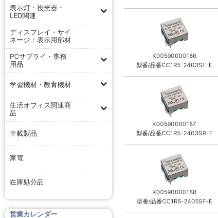
表示灯・投光器・
LED関連
ディスプレイ・サイ
ネージ・表示用部材
PCサプライ・事務
K00590000186
用品
型番/品番CC1R5-2403SF-E
学習機材・教育機材
生活オフィス関連商
品
K00590000187
車載製品
型番/品番CC1R5-2403SR-E
家電
在庫処分品
K00590000188
型番/品番CC1R5-2405SF-E
営業カレンダー