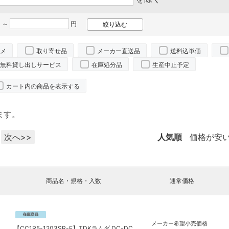
 ～
円
メ
取り寄せ品
メーカー直送品
送料込単価
無料貸し出しサービス
在庫処分品
生産中止予定
カート内の商品を表示する
ます。
次へ>>
人気順
価格が安
商品名・規格・入数
通常価格
メーカー希望小売価格
【CC1R5-1203SR-E】TDKラムダ DC-DC