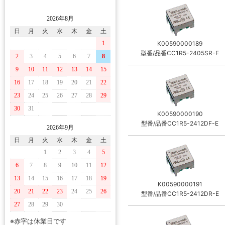
2026年8月
日
月
火
水
木
金
土
1
K00590000189
型番/品番CC1R5-2405SR-E
2
3
4
5
6
7
8
9
10
11
12
13
14
15
16
17
18
19
20
21
22
23
24
25
26
27
28
29
30
31
K00590000190
型番/品番CC1R5-2412DF-E
2026年9月
日
月
火
水
木
金
土
1
2
3
4
5
6
7
8
9
10
11
12
13
14
15
16
17
18
19
K00590000191
20
21
22
23
24
25
26
型番/品番CC1R5-2412DR-E
27
28
29
30
※赤字は休業日です