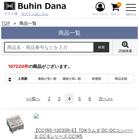
0
ゲスト様
ログインはこちら
マイページ
カート
MENU
TOP
商品一覧
商品一覧
詳細検索
167220
件
の商品がございます。
人気順
価格が安い順
価格が高い順
新着順
商品名順
<<前へ
2
3
4
5
6
次へ>>
【CC1R5-1203SR-E】TDKラムダ DC-DCコンバー
タ CC-Eシリーズ CC1R5