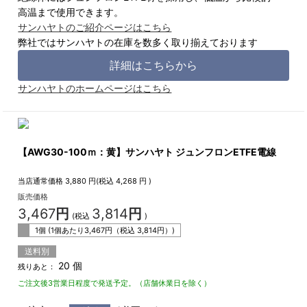
高温まで使用できます。
サンハヤトのご紹介ページはこちら
弊社ではサンハヤトの在庫を数多く取り揃えております
詳細はこちらから
サンハヤトのホームページはこちら
【AWG30-100ｍ：黄】サンハヤト ジュンフロンETFE電線
当店通常価格
3,880
円(税込
4,268
円 )
販売価格
3,467
円
3,814
円
(税込
)
1個 (1個あたり
3,467
円（税込
3,814
円）)
送料別
20 個
残りあと：
ご注文後3営業日程度で発送予定。（店舗休業日を除く）