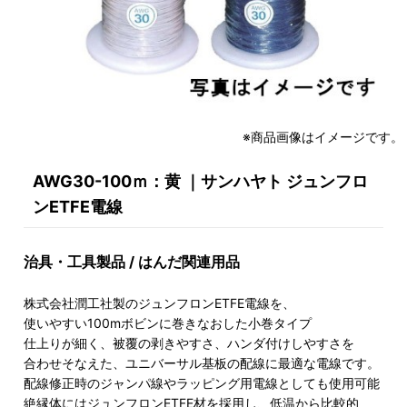
※商品画像はイメージです。
AWG30-100ｍ：黄 ｜サンハヤト ジュンフロ
ンETFE電線
治具・工具製品 / はんだ関連用品
株式会社潤工社製のジュンフロンETFE電線を、
使いやすい100mボビンに巻きなおした小巻タイプ
仕上りが細く、被覆の剥きやすさ、ハンダ付けしやすさを
合わせそなえた、ユニバーサル基板の配線に最適な電線です。
配線修正時のジャンパ線やラッピング用電線としても使用可能
絶縁体にはジュンフロンETFE材を採用し、低温から比較的