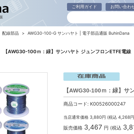
ご利用ガイド
お問い合わ
販
配線部品
AWG30-100-G サンハヤト | 電子部品通販 BuhinDana
【AWG30-100ｍ：緑】サンハヤト ジュンフロンETFE電線
【AWG30-100ｍ：緑】
商品コード:
K00526000247
当店通常価格
3,880
円 (税込
4,268
円
3,467
3,8
販売価格
円 (税込