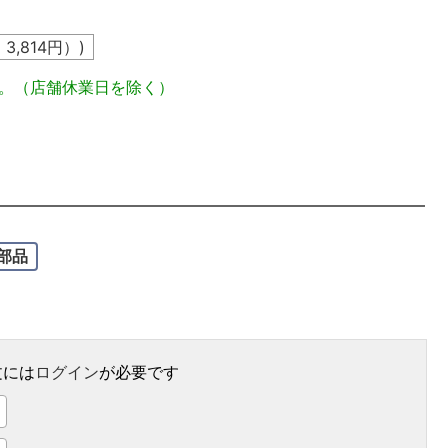
込
3,814
円）)
定。（店舗休業日を除く）
部品
文には
ログイン
が必要です