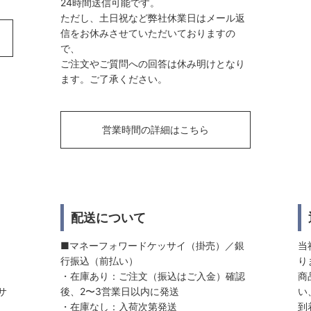
24時間送信可能です。
ただし、土日祝など弊社休業日はメール返
信をお休みさせていただいておりますの
で、
ご注文やご質問への回答は休み明けとなり
ます。ご了承ください。
営業時間の詳細はこちら
配送について
■マネーフォワードケッサイ（掛売）／銀
当
行振込（前払い）
り
・在庫あり：ご注文（振込はご入金）確認
商
サ
後、2〜3営業日以内に発送
い
・在庫なし：入荷次第発送
到