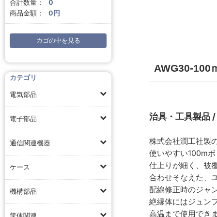
合計数量：
0
商品金額：
0円
カゴの中を見る
AWG30-1
カテゴリ
電気部品
治具・工具製品 
電子部品
株式会社潤工社製の
通信関連機器
使いやすい100m
仕上りが細く、被
ケース
合わせそなえた、
配線修正時のジャ
機構部品
絶縁体にはジュンフ
高温まで使用でき
筐体関連