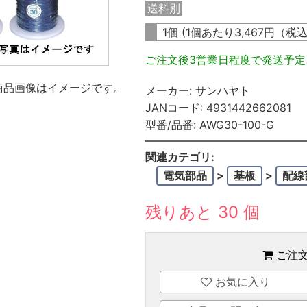
送料別
1個 (1個あたり
3,467
円（税
ご注文後3営業日程度で発送予
商品画像はイメージです。
メーカー:
サンハヤト
JANコード:
4931442662081
型番/品番:
AWG30-100-G
関連カテゴリ:
電気部品
>
基板
>
配線
残りあと 30 個
ご注
お気に入り