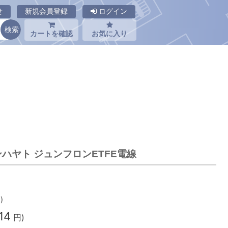
せ
新規会員登録
ログイン
カートを確認
お気に入り
サンハヤト ジュンフロンETFE電線
)
14
円)