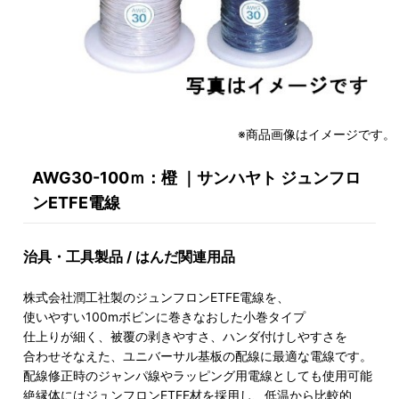
※商品画像はイメージです。
AWG30-100ｍ：橙 ｜サンハヤト ジュンフロ
ンETFE電線
治具・工具製品 / はんだ関連用品
株式会社潤工社製のジュンフロンETFE電線を、
使いやすい100mボビンに巻きなおした小巻タイプ
仕上りが細く、被覆の剥きやすさ、ハンダ付けしやすさを
合わせそなえた、ユニバーサル基板の配線に最適な電線です。
配線修正時のジャンパ線やラッピング用電線としても使用可能
絶縁体にはジュンフロンETFE材を採用し、低温から比較的