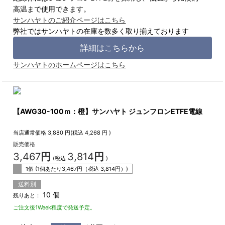
高温まで使用できます。
サンハヤトのご紹介ページはこちら
弊社ではサンハヤトの在庫を数多く取り揃えております
詳細はこちらから
サンハヤトのホームページはこちら
【AWG30-100ｍ：橙】サンハヤト ジュンフロンETFE電線
当店通常価格
3,880
円(税込
4,268
円 )
販売価格
3,467
円
3,814
円
(税込
)
1個 (1個あたり
3,467
円（税込
3,814
円）)
送料別
10 個
残りあと：
ご注文後1Week程度で発送予定。