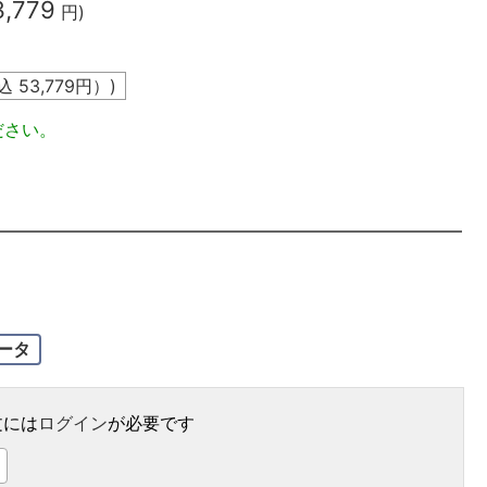
3,779
円)
込
53,779
円）)
ださい。
バータ
文には
ログイン
が必要です