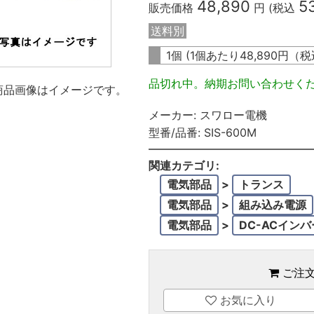
48,890
5
販売価格
円 (税込
送料別
1個 (1個あたり
48,890
円（税
品切れ中。納期お問い合わせく
商品画像はイメージです。
メーカー:
スワロー電機
型番/品番:
SIS-600M
関連カテゴリ:
電気部品
>
トランス
電気部品
>
組み込み電源
電気部品
>
DC-ACイン
ご注
お気に入り