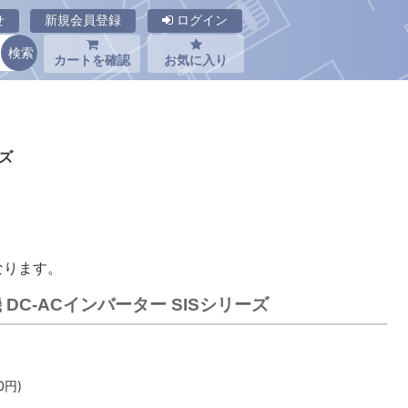
せ
新規会員登録
ログイン
カートを確認
お気に入り
ーズ
なります。
 DC-ACインバーター SISシリーズ
0
円)