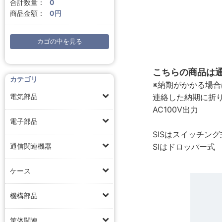
合計数量：
0
商品金額：
0円
カゴの中を見る
こちらの商品は通
カテゴリ
※納期がかかる場
連絡した納期に折
電気部品
AC100V出力
電子部品
SISはスイッチング
SIはドロッパー式
通信関連機器
ケース
機構部品
筐体関連