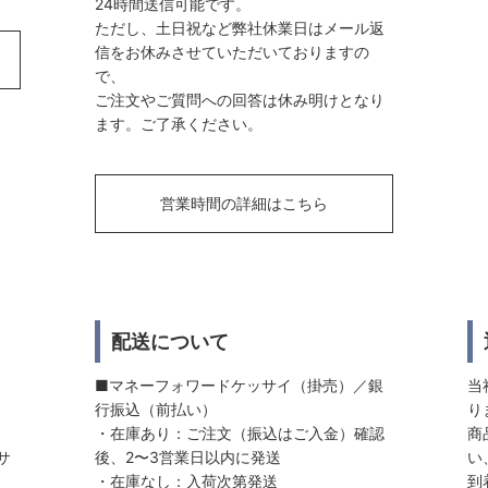
24時間送信可能です。
ただし、土日祝など弊社休業日はメール返
信をお休みさせていただいておりますの
で、
ご注文やご質問への回答は休み明けとなり
ます。ご了承ください。
営業時間の詳細はこちら
配送について
■マネーフォワードケッサイ（掛売）／銀
当
行振込（前払い）
り
・在庫あり：ご注文（振込はご入金）確認
商
サ
後、2〜3営業日以内に発送
い
・在庫なし：入荷次第発送
到