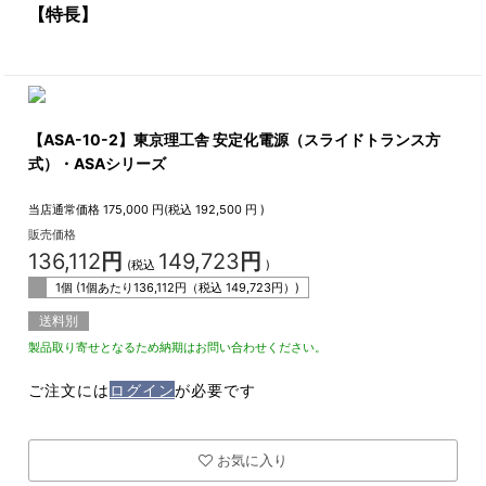
【特長】
【ASA-10-2】東京理工舎 安定化電源（スライドトランス方
式）・ASAシリーズ
当店通常価格
175,000
円(税込
192,500
円 )
販売価格
136,112
円
149,723
円
(税込
)
1個 (1個あたり
136,112
円（税込
149,723
円）)
送料別
製品取り寄せとなるため納期はお問い合わせください。
ご注文には
ログイン
が必要です
お気に入り