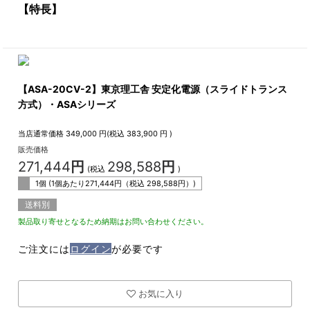
【特長】
【ASA-20CV-2】東京理工舎 安定化電源（スライドトランス
方式）・ASAシリーズ
当店通常価格
349,000
円(税込
383,900
円 )
販売価格
271,444
円
298,588
円
(税込
)
1個 (1個あたり
271,444
円（税込
298,588
円）)
送料別
製品取り寄せとなるため納期はお問い合わせください。
ご注文には
ログイン
が必要です
お気に入り