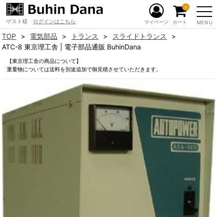
0
ゲスト様
ログインはこちら
マイページ
カート
MENU
TOP
電気部品
トランス
スライドトランス
ATC-8 東京理工舎 | 電子部品通販 BuhinDana
【東京理工舎の商品について】
重量物については送料を別途追加で御見積させていただきます。