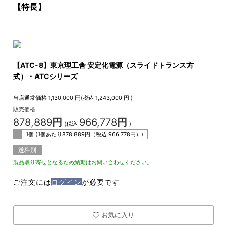
【特長】
【ATC-8】東京理工舎 安定化電源（スライドトランス方
式）・ATCシリーズ
当店通常価格
1,130,000
円(税込
1,243,000
円 )
販売価格
878,889
円
966,778
円
(税込
)
1個 (1個あたり
878,889
円（税込
966,778
円）)
送料別
製品取り寄せとなるため納期はお問い合わせください。
ご注文には
ログイン
が必要です
お気に入り