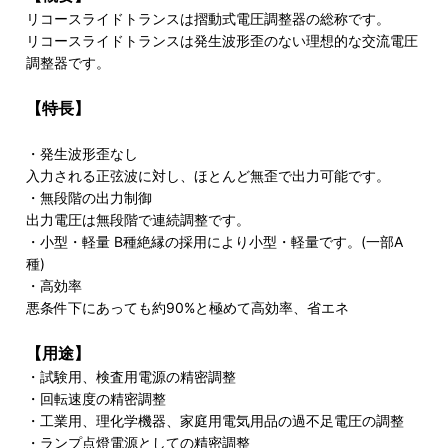
リコースライドトランスは摺動式電圧調整器の総称です。
リコースライドトランスは発生波形歪のない理想的な交流電圧
調整器です。
【特長】
・発生波形歪なし
入力される正弦波に対し、ほとんど無歪で出力可能です。
・無段階の出力制御
出力電圧は無段階で連続調整です。
・小型・軽量 B種絶縁の採用により小型・軽量です。(一部A
種)
・高効率
悪条件下にあっても約90%と極めて高効率、省エネ
【用途】
・試験用、検査用電源の精密調整
・回転速度の精密調整
・工業用、理化学機器、家庭用電気用品の過不足電圧の調整
・ランプ点燈電源としての精密調整