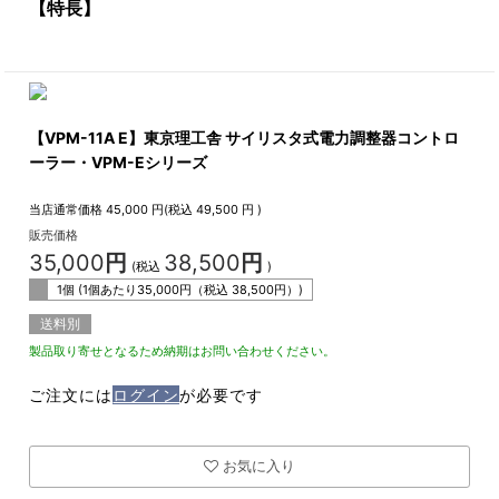
【特長】
【VPM-11A E】東京理工舎 サイリスタ式電力調整器コントロ
ーラー・VPM-Eシリーズ
当店通常価格
45,000
円(税込
49,500
円 )
販売価格
35,000
円
38,500
円
(税込
)
1個 (1個あたり
35,000
円（税込
38,500
円）)
送料別
製品取り寄せとなるため納期はお問い合わせください。
ご注文には
ログイン
が必要です
お気に入り