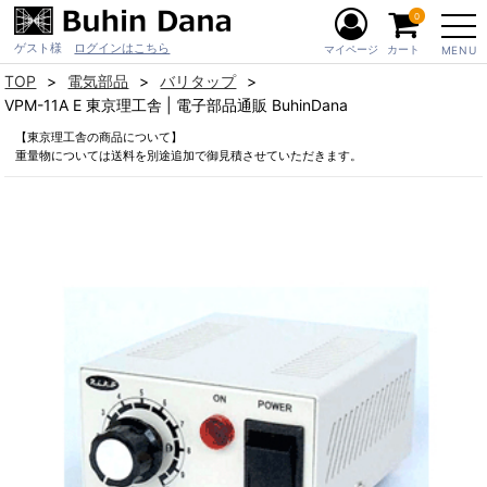
0
ゲスト様
ログインはこちら
マイページ
カート
MENU
TOP
電気部品
バリタップ
VPM-11A E 東京理工舎 | 電子部品通販 BuhinDana
【東京理工舎の商品について】
重量物については送料を別途追加で御見積させていただきます。