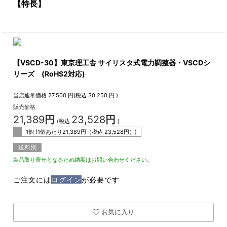
【特長】
【VSCD-30】東京理工舎 サイリスタ式電力調整器・VSCDシ
リーズ (RoHS2対応)
当店通常価格
27,500
円(税込
30,250
円 )
販売価格
21,389
円
23,528
円
(税込
)
1個 (1個あたり
21,389
円（税込
23,528
円）)
送料別
製品取り寄せとなるため納期はお問い合わせください。
ご注文には
ログイン
が必要です
お気に入り