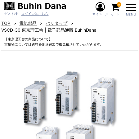
0
ゲスト様
ログインはこちら
マイページ
カート
MENU
TOP
電気部品
バリタップ
VSCD-30 東京理工舎 | 電子部品通販 BuhinDana
【東京理工舎の商品について】
重量物については送料を別途追加で御見積させていただきます。