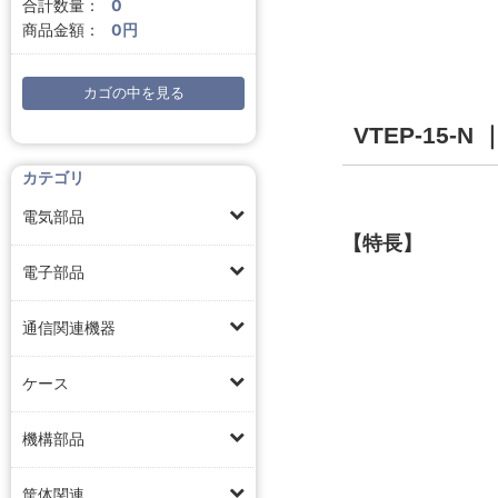
合計数量：
0
商品金額：
0円
カゴの中を見る
VTEP-15
カテゴリ
電気部品
【特長】
電子部品
通信関連機器
ケース
機構部品
筐体関連