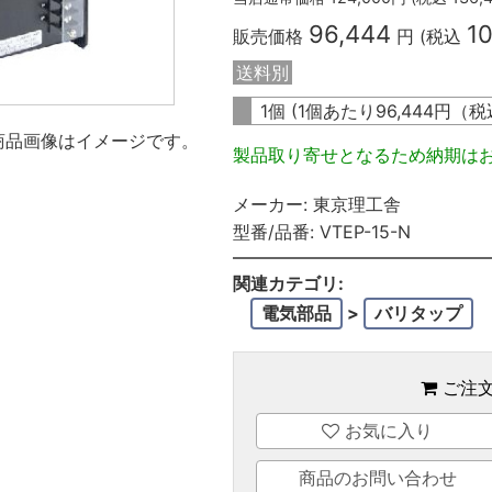
96,444
1
販売価格
円 (税込
送料別
1個 (1個あたり
96,444
円（税
商品画像はイメージです。
製品取り寄せとなるため納期は
メーカー:
東京理工舎
型番/品番:
VTEP-15-N
関連カテゴリ:
電気部品
>
バリタップ
ご注
お気に入り
商品のお問い合わせ