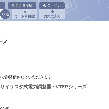
せ
新規会員登録
ログイン
カートを確認
お気に入り
ーズ
加で御見積させていただきます。
工舎 サイリスタ式電力調整器・VTEPシリーズ
400
円)