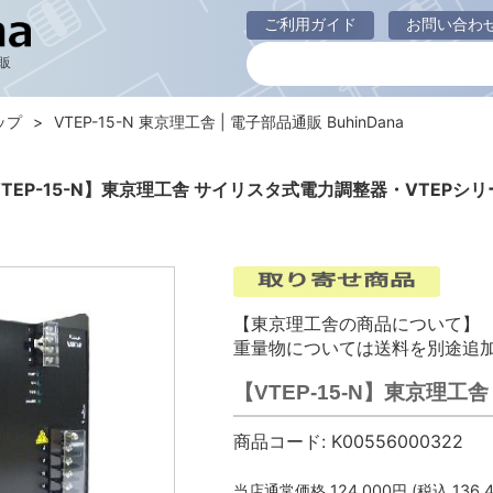
ご利用ガイド
お問い合わ
販
ップ
VTEP-15-N 東京理工舎 | 電子部品通販 BuhinDana
VTEP-15-N】東京理工舎 サイリスタ式電力調整器・VTEPシリ
【東京理工舎の商品について】
重量物については送料を別途追
【VTEP-15-N】東京理
商品コード:
K00556000322
当店通常価格
124,000
円 (税込
136,