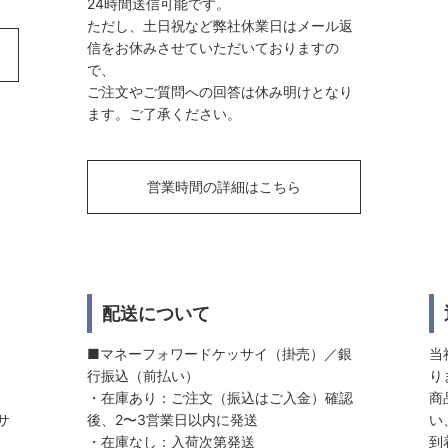
24時間送信可能です。
ただし、土日祝など弊社休業日はメール返
信をお休みさせていただいておりますの
で、
ご注文やご質問への回答は休み明けとなり
ます。ご了承ください。
営業時間の詳細はこちら
配送について
■マネーフォワードケッサイ（掛売）／銀
当
行振込（前払い）
り
・在庫あり：ご注文（振込はご入金）確認
商
サ
後、2〜3営業日以内に発送
い
・在庫なし：入荷次第発送
到