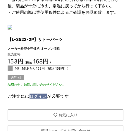
後、製品が十分に冷え、常温に戻ってから行って下さい。
・ご使用の際は実使用条件によるご確認をお奨め致します。
【L-3522-2P】サトーパーツ
メーカー希望小売価格
オープン価格
販売価格
153
円
168
円
(税込
)
1個 (1個あたり
153
円（税込
168
円）)
送料別
品切れ中。納期お問い合わせください。
ご注文には
ログイン
が必要です
お気に入り
商品についてのお問い合わせ