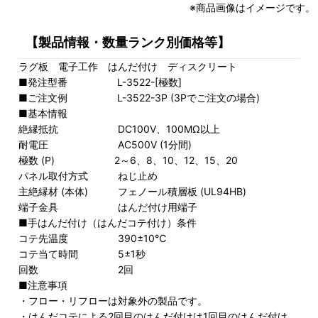
※商品画像はイメージです。
【製品情報・数量ランク別価格等】
ラグ板 電子工作 はんだ付け ディスクリート
■発注型番 L-3522-[極数]
■ご注文例 L-3522-3P (3Pでご注文の場合)
■基本情報
絶縁抵抗 DC100V、100MΩ以上
耐電圧 AC500V (1分間)
極数 (P) 2～6、8、10、12、15、20
パネル取付方式 ねじ止め
主絶縁材 (本体) フェノール積層板 (UL94HB)
端子金具 はんだ付け用端子
■手はんだ付け（はんだコテ付け）条件
コテ先温度 390±10℃
コテ当て時間 5±1秒
回数 2回
■注意事項
・フロー・リフローは対象外の製品です。
・はんだコテによる2回目のはんだ付けは1回目のはんだ付け