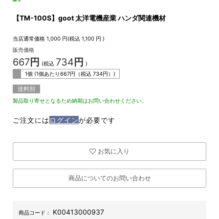
【TM-100S】goot 太洋電機産業 ハンダ関連機材
当店通常価格
1,000
円(税込
1,100
円 )
販売価格
667
円
734
円
(税込
)
1個 (1個あたり
667
円（税込
734
円）)
送料別
製品取り寄せとなるため納期はお問い合わせください。
ご注文には
ログイン
が必要です
お気に入り
商品についてのお問い合わせ
K00413000937
商品コード：