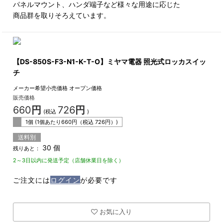
パネルマウント、ハンダ端子など様々な用途に応じた
商品群を取りそろえています。
【DS-850S-F3-N1-K-T-O】ミヤマ電器 照光式ロッカスイッ
チ
メーカー希望小売価格
オープン価格
販売価格
660
円
726
円
(税込
)
1個 (1個あたり
660
円（税込
726
円）)
送料別
30 個
残りあと：
2～3日以内に発送予定（店舗休業日を除く）
ご注文には
ログイン
が必要です
お気に入り