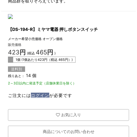
商品群を取りそろえています。
【DS-194-R】ミヤマ電器 押しボタンスイッチ
メーカー希望小売価格
オープン価格
販売価格
423
円
465
円
(税込
)
1個 (1個あたり
423
円（税込
465
円）)
送料別
14 個
残りあと：
2～3日以内に発送予定（店舗休業日を除く）
ご注文には
ログイン
が必要です
お気に入り
商品についてのお問い合わせ