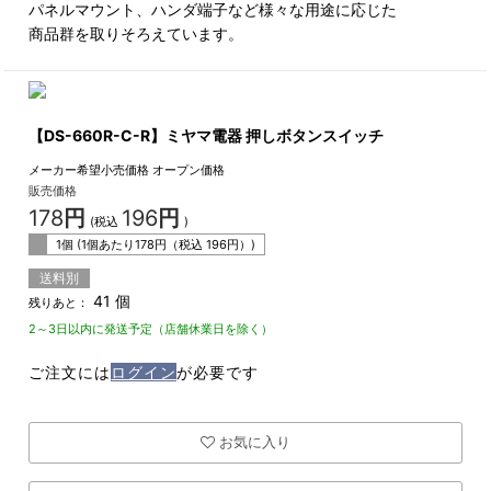
パネルマウント、ハンダ端子など様々な用途に応じた
商品群を取りそろえています。
【DS-660R-C-R】ミヤマ電器 押しボタンスイッチ
メーカー希望小売価格
オープン価格
販売価格
178
円
196
円
(税込
)
1個 (1個あたり
178
円（税込
196
円）)
送料別
41 個
残りあと：
2～3日以内に発送予定（店舗休業日を除く）
ご注文には
ログイン
が必要です
お気に入り