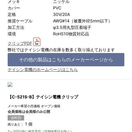
メッキ ニッケル
カバー PVC
定格 30V/20A
推奨ケーブル AWG#14（被覆外径5mm以下）
加工方法 φ3.5用丸型圧着端子
環境 RoHS10物質対応品
クリップPDF
弊社ではテイシン電機の在庫を数多く取り揃えております
その他の製品はこちらのメーカーページから
テイシン電機のホームページはこちら
【C-521S-B】テイシン電機 クリップ
メーカー希望小売価格
オープン価格
会員価格は会員様のみ公開
送料別
1 個
残りあと：
2～3日以内に発送予定（店舗休業日を除く）