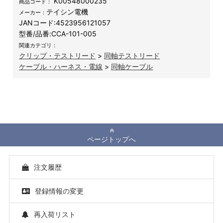
K00548000235
商品コード：
テイシン電機
メーカー：
JANコード:
4523956121057
型番/品番:
CCA-101-005
関連カテゴリ：
クリップ・テストリード
>
同軸テストリード
ケーブル・ハーネス・電線
>
同軸ケーブル
ページトップへ
注文履歴
登録情報の変更
再入荷リスト