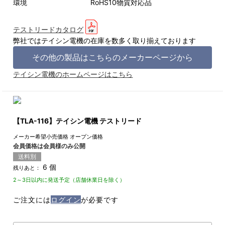
環境 RoHS10物質対応品
テストリードカタログ
弊社ではテイシン電機の在庫を数多く取り揃えております
その他の製品はこちらのメーカーページから
テイシン電機のホームページはこちら
【TLA-116】テイシン電機 テストリード
メーカー希望小売価格
オープン価格
会員価格は会員様のみ公開
送料別
6 個
残りあと：
2～3日以内に発送予定（店舗休業日を除く）
ご注文には
ログイン
が必要です