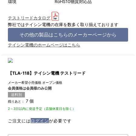
環境 RoHS10物質対応品
テストリードカタログ
弊社ではテイシン電機の在庫を数多く取り揃えております
その他の製品はこちらのメーカーページから
テイシン電機のホームページはこちら
【TLA-118】テイシン電機 テストリード
メーカー希望小売価格
オープン価格
会員価格は会員様のみ公開
送料別
7 個
残りあと：
2～3日以内に発送予定（店舗休業日を除く）
ご注文には
ログイン
が必要です