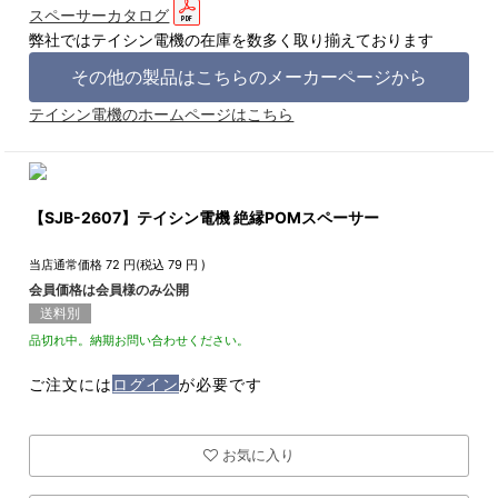
スペーサーカタログ
弊社ではテイシン電機の在庫を数多く取り揃えております
その他の製品はこちらのメーカーページから
テイシン電機のホームページはこちら
【SJB-2607】テイシン電機 絶縁POMスペーサー
当店通常価格
72
円(税込
79
円 )
会員価格は会員様のみ公開
送料別
品切れ中。納期お問い合わせください。
ご注文には
ログイン
が必要です
お気に入り