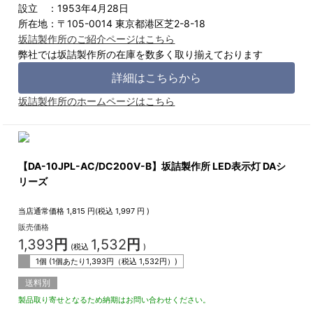
設立 ：1953年4月28日
所在地：〒105-0014 東京都港区芝2-8-18
坂詰製作所のご紹介ページはこちら
弊社では坂詰製作所の在庫を数多く取り揃えております
詳細はこちらから
坂詰製作所のホームページはこちら
【DA-10JPL-AC/DC200V-B】坂詰製作所 LED表示灯 DAシ
リーズ
当店通常価格
1,815
円(税込
1,997
円 )
販売価格
1,393
円
1,532
円
(税込
)
1個 (1個あたり
1,393
円（税込
1,532
円）)
送料別
製品取り寄せとなるため納期はお問い合わせください。