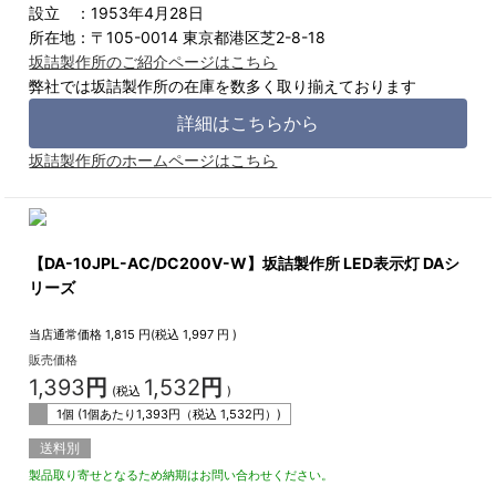
設立 ：1953年4月28日
所在地：〒105-0014 東京都港区芝2-8-18
坂詰製作所のご紹介ページはこちら
弊社では坂詰製作所の在庫を数多く取り揃えております
詳細はこちらから
坂詰製作所のホームページはこちら
【DA-10JPL-AC/DC200V-W】坂詰製作所 LED表示灯 DAシ
リーズ
当店通常価格
1,815
円(税込
1,997
円 )
販売価格
1,393
円
1,532
円
(税込
)
1個 (1個あたり
1,393
円（税込
1,532
円）)
送料別
製品取り寄せとなるため納期はお問い合わせください。