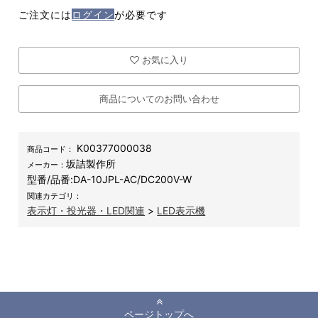
ご注文には
ログイン
が必要です
お気に入り
商品についてのお問い合わせ
K00377000038
商品コード：
坂詰製作所
メーカー：
型番/品番:
DA-10JPL-AC/DC200V-W
関連カテゴリ：
表示灯・投光器・LED関連
>
LED表示機
ページトップへ