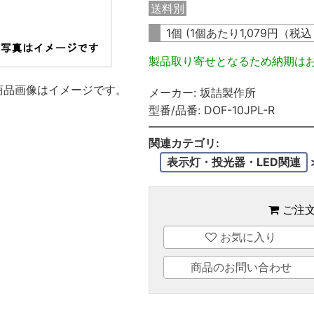
送料別
1個 (1個あたり
1,079
円（税
製品取り寄せとなるため納期は
商品画像はイメージです。
メーカー:
坂詰製作所
型番/品番:
DOF-10JPL-R
関連カテゴリ:
表示灯・投光器・LED関連
ご注
お気に入り
商品のお問い合わせ