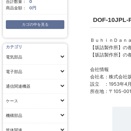
合計数量：
0
商品金額：
0円
DOF-10JP
カゴの中を見る
ＢｕｈｉｎＤａｎ
カテゴリ
【坂詰製作所】の
【坂詰製作所】の
電気部品
会社情報
電子部品
会社名：株式会社
設立 ：1953年4
通信関連機器
所在地：〒105-00
ケース
機構部品
筐体関連