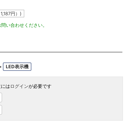
込
1,187
円）)
お問い合わせください。
>
LED表示機
文には
ログイン
が必要です