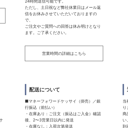
24時間送信可能です。
ただし、土日祝など弊社休業日はメール返
信をお休みさせていただいておりますの
で、
ご注文やご質問への回答は休み明けとなり
ます。ご了承ください。
営業時間の詳細はこちら
配送について
■マネーフォワードケッサイ（掛売）／銀
当
行振込（前払い）
り
・在庫あり：ご注文（振込はご入金）確認
商
サ
後、2〜3営業日以内に発送
い
・在庫なし：入荷次第発送
到