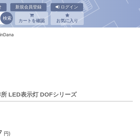
せ
新規会員登録
ログイン
カートを確認
お気に入り
nDana
作所 LED表示灯 DOFシリーズ
7
円)