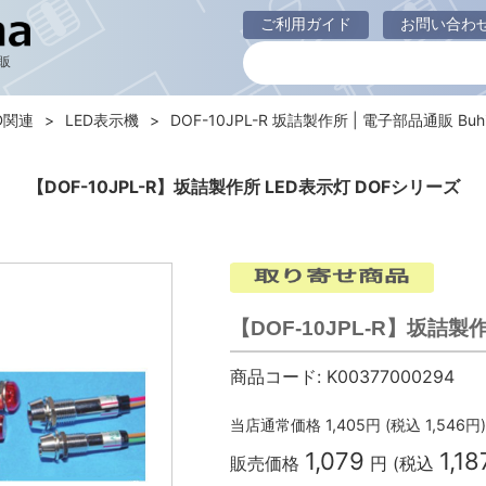
ご利用ガイド
お問い合わ
販
D関連
LED表示機
DOF-10JPL-R 坂詰製作所 | 電子部品通販 Buhi
【DOF-10JPL-R】坂詰製作所 LED表示灯 DOFシリーズ
【DOF-10JPL-R】坂詰製
商品コード:
K00377000294
当店通常価格
1,405
円 (税込
1,546
円)
1,079
1,18
販売価格
円 (税込