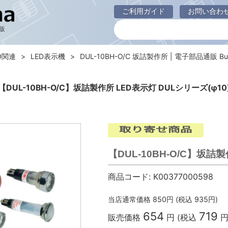
ご利用ガイド
お問い合わ
販
D関連
LED表示機
DUL-10BH-O/C 坂詰製作所 | 電子部品通販 Buh
【DUL-10BH-O/C】坂詰製作所 LED表示灯 DULシリーズ(φ10
【DUL-10BH-O/C】坂詰製
商品コード:
K00377000598
当店通常価格
850
円 (税込
935
円)
654
719
販売価格
円 (税込
円