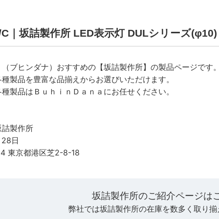
-O/C｜坂詰製作所 LED表示灯 DULシリーズ(φ10)
ａ（ブヒンダナ）おすすめの【坂詰製作所】の製品ページです
各種製品を豊富な品揃えからお選びいただけます。
各種製品はＢｕｈｉｎＤａｎａにお任せください。
坂詰製作所
月28日
14 東京都港区芝2-8-18
坂詰製作所のご紹介ページは
弊社では坂詰製作所の在庫を数多く取り揃