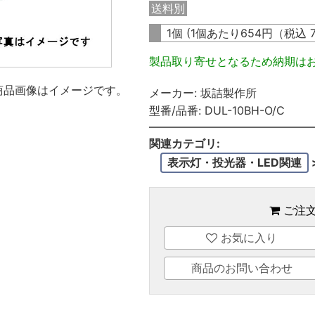
送料別
1個 (1個あたり
654
円（税込
製品取り寄せとなるため納期は
商品画像はイメージです。
メーカー:
坂詰製作所
型番/品番:
DUL-10BH-O/C
関連カテゴリ:
表示灯・投光器・LED関連
ご注
お気に入り
商品のお問い合わせ