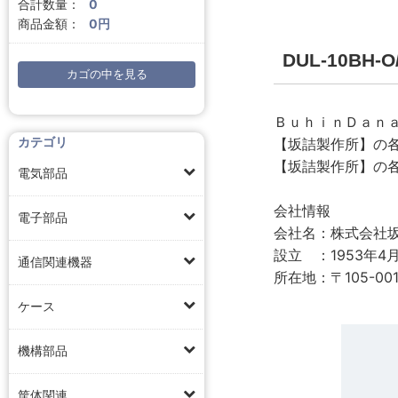
合計数量：
0
商品金額：
0円
DUL-10BH
カゴの中を見る
ＢｕｈｉｎＤａｎ
カテゴリ
【坂詰製作所】の
【坂詰製作所】の
電気部品
会社情報
電子部品
会社名：株式会社
設立 ：1953年4
通信関連機器
所在地：〒105-00
ケース
機構部品
筐体関連