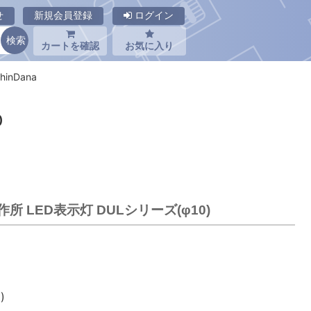
せ
新規会員登録
ログイン
カートを確認
お気に入り
inDana
)
作所 LED表示灯 DULシリーズ(φ10)
)