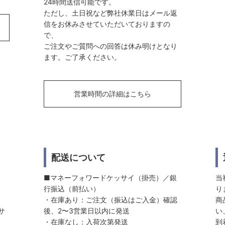
24時間送信可能です。
ただし、土日祝など弊社休業日はメール返
信をお休みさせていただいておりますの
で、
ご注文やご質問への回答は休み明けとなり
ます。ご了承ください。
営業時間の詳細はこちら
配送について
■マネーフォワードケッサイ（掛売）／銀
当
行振込（前払い）
り
・在庫あり：ご注文（振込はご入金）確認
商
サ
後、2〜3営業日以内に発送
い
・在庫なし：入荷次第発送
到