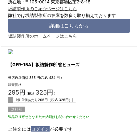
所在地：〒105-0014 東京都港区芝2-8-18
坂詰製作所のご紹介ページはこちら
弊社では坂詰製作所の在庫を数多く取り揃えております
詳細はこちらから
坂詰製作所のホームページはこちら
【GFR-15A】坂詰製作所 管ヒューズ
当店通常価格
385
円(税込
424
円 )
販売価格
295
円
325
円
(税込
)
1個 (1個あたり
295
円（税込
325
円）)
送料別
製品取り寄せとなるため納期はお問い合わせください。
ご注文には
ログイン
が必要です