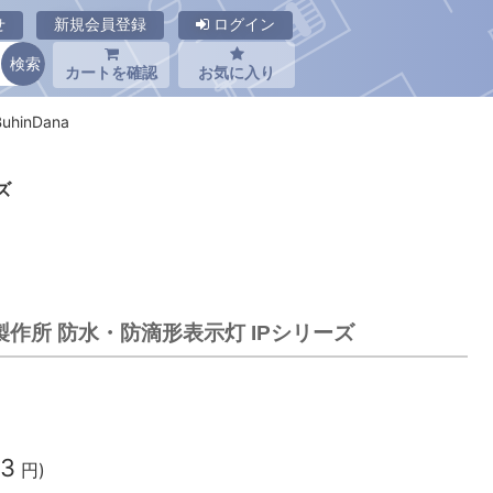
せ
新規会員登録
ログイン
カートを確認
お気に入り
hinDana
ズ
坂詰製作所 防水・防滴形表示灯 IPシリーズ
03
円)