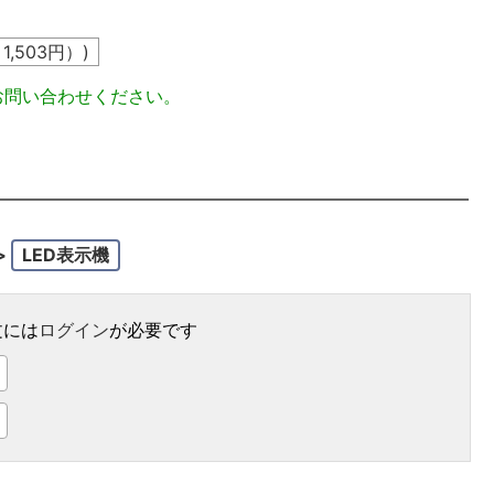
込
1,503
円）)
お問い合わせください。
>
LED表示機
文には
ログイン
が必要です