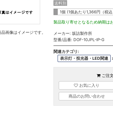
送料別
1個 (1個あたり
1,366
円（税
製品取り寄せとなるため納期は
商品画像はイメージです。
メーカー:
坂詰製作所
型番/品番:
DOF-10JPL-IP-G
関連カテゴリ:
表示灯・投光器・LED関連
ご注
お気に入り
商品のお問い合わせ