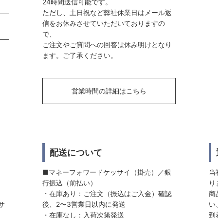
24時間送信可能です。
ただし、土日祝など弊社休業日はメール返
信をお休みさせていただいておりますの
で、
ご注文やご質問への回答は休み明けとなり
ます。ご了承ください。
営業時間の詳細はこちら
配送について
■マネーフォワードケッサイ（掛売）／銀
当
行振込（前払い）
り
・在庫あり：ご注文（振込はご入金）確認
商
サ
後、2〜3営業日以内に発送
い
・在庫なし：入荷次第発送
到