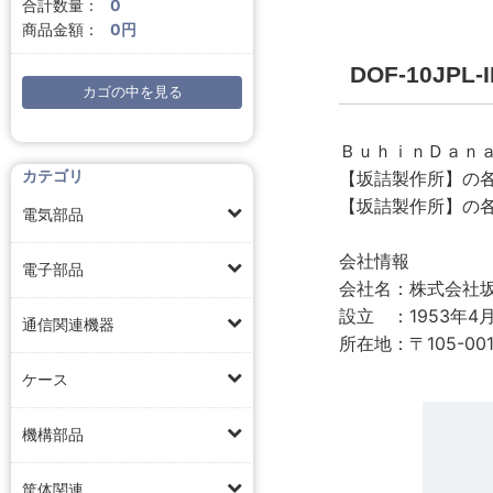
合計数量：
0
商品金額：
0円
DOF-10JP
カゴの中を見る
ＢｕｈｉｎＤａｎ
カテゴリ
【坂詰製作所】の
【坂詰製作所】の
電気部品
会社情報
電子部品
会社名：株式会社
設立 ：1953年4
通信関連機器
所在地：〒105-00
ケース
機構部品
筐体関連