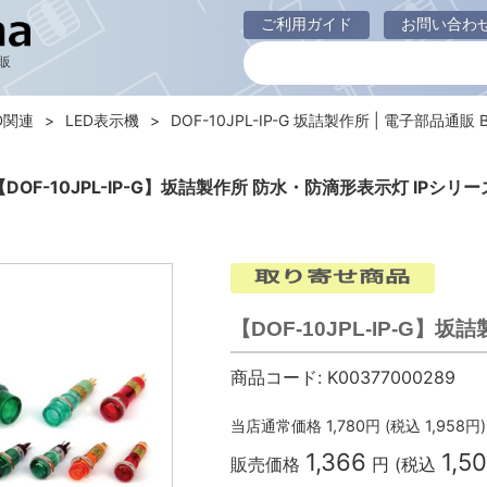
ご利用ガイド
お問い合わ
販
D関連
LED表示機
DOF-10JPL-IP-G 坂詰製作所 | 電子部品通販 Bu
【DOF-10JPL-IP-G】坂詰製作所 防水・防滴形表示灯 IPシリー
【DOF-10JPL-IP-G】
商品コード:
K00377000289
当店通常価格
1,780
円 (税込
1,958
円)
1,366
1,5
販売価格
円 (税込