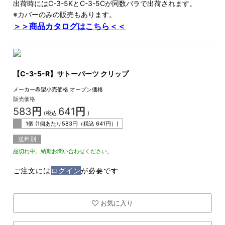
出荷時にはC-3-5KとC-3-5Cが同数バラで出荷されます。
※カバーのみの販売もあります。
＞＞商品カタログはこちら＜＜
【C-3-5-R】サトーパーツ クリップ
メーカー希望小売価格
オープン価格
販売価格
583
円
641
円
(税込
)
1個 (1個あたり
583
円（税込
641
円）)
送料別
品切れ中。納期お問い合わせください。
ご注文には
ログイン
が必要です
お気に入り