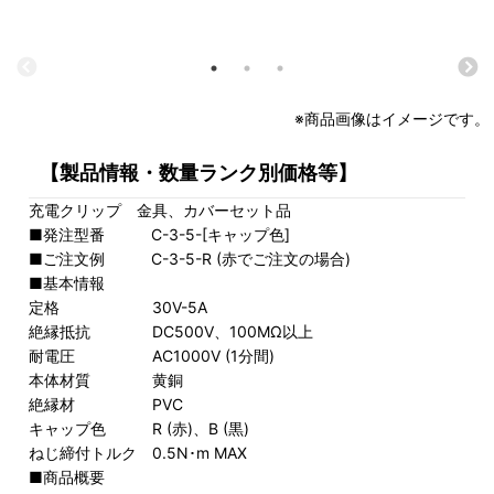
※商品画像はイメージです。
【製品情報・数量ランク別価格等】
充電クリップ 金具、カバーセット品
■発注型番 C-3-5-[キャップ色]
■ご注文例 C-3-5-R (赤でご注文の場合)
■基本情報
定格 30V-5A
絶縁抵抗 DC500V、100MΩ以上
耐電圧 AC1000V (1分間)
本体材質 黄銅
絶縁材 PVC
キャップ色 R (赤)、B (黒)
ねじ締付トルク 0.5N･m MAX
■商品概要