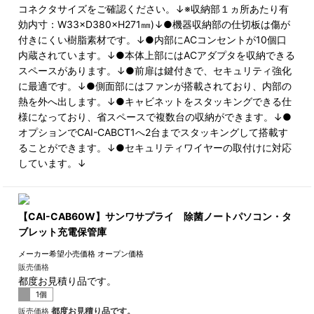
コネクタサイズをご確認ください。↓※収納部１ヵ所あたり有
効内寸：W33×D380×H271㎜)↓●機器収納部の仕切板は傷が
付きにくい樹脂素材です。↓●内部にACコンセントが10個口
内蔵されています。↓●本体上部にはACアダプタを収納できる
スペースがあります。↓●前扉は鍵付きで、セキュリティ強化
に最適です。↓●側面部にはファンが搭載されており、内部の
熱を外へ出します。↓●キャビネットをスタッキングできる仕
様になっており、省スペースで複数台の収納ができます。↓●
オプションでCAI-CABCT1へ2台までスタッキングして搭載す
ることができます。↓●セキュリティワイヤーの取付けに対応
しています。↓
【CAI-CAB60W】サンワサプライ 除菌ノートパソコン・タ
ブレット充電保管庫
メーカー希望小売価格
オープン価格
販売価格
都度お見積り品です。
1個
都度お見積り品です。
販売価格