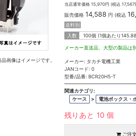
当店通常価格
15,970
円 (税込
17,567
14,588
16
販売価格
円 (税込
送料別
入数
100個 (1個あたり
145.8
メーカー直送品、大型の製品は
商品画像はイメージです。
メーカー:
タカチ電機工業
JANコード:
0
型番/品番:
BCR20H5-T
関連カテゴリ:
ケース
>
電池ボックス・
残りあと 10 個
ご注