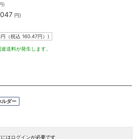
円)
,047
円)
8
円（税込
160.47
円）)
別途送料が発生します。
ホルダー
文には
ログイン
が必要です