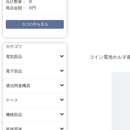
合計数量：
0
商品金額：
0円
カゴの中を見る
カテゴリ
コイン電池ホルダ
電気部品
電子部品
通信関連機器
ケース
機構部品
筐体関連