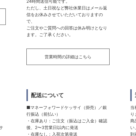
24時間送信可能です。
ただし、土日祝など弊社休業日はメール返
信をお休みさせていただいておりますの
で、
ご注文やご質問への回答は休み明けとなり
ます。ご了承ください。
営業時間の詳細はこちら
配送について
■マネーフォワードケッサイ（掛売）／銀
当
行振込（前払い）
り
・在庫あり：ご注文（振込はご入金）確認
商
サ
後、2〜3営業日以内に発送
い
・在庫なし：入荷次第発送
到