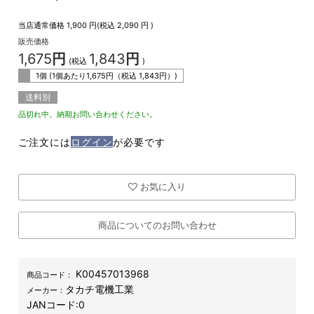
当店通常価格
1,900
円(税込
2,090
円 )
販売価格
1,675
円
1,843
円
(税込
)
1個 (1個あたり
1,675
円（税込
1,843
円）)
送料別
品切れ中。納期お問い合わせください。
ご注文には
ログイン
が必要です
お気に入り
商品についてのお問い合わせ
K00457013968
商品コード：
タカチ電機工業
メーカー：
JANコード:
0