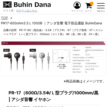
0
ゲスト様
ログインはこちら
マイページ
カート
MENU
TOP
PR17-600ohm3.5Ｌ1000B ｜アシダ音響 電子部品通販 BuhinDana
品番の説明 PR-17-8Ω（抵抗値）-3.5Φ（プラグΦ）-ST（プラグ形状：ST＝ストレ
ートプラグ L＝Ｌ型プラグ）-500mm（コード長）-BK（色：BK＝黒 GY＝黒）
※商品画像はイメージです。
PR-17（600Ω/3.5Φ/Ｌ型プラグ/1000mm/黒
| アシダ音響 イヤホン