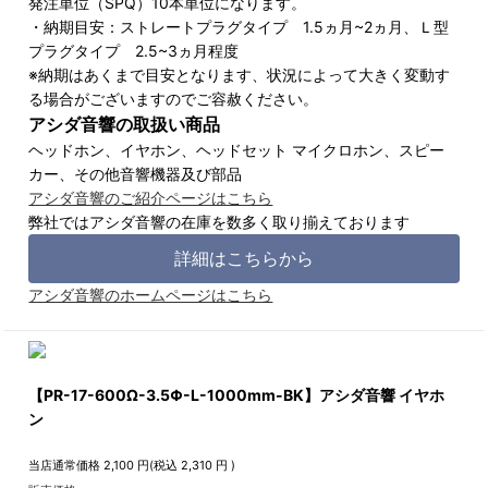
発注単位（SPQ）10本単位になります。
・納期目安：ストレートプラグタイプ 1.5ヵ月~2ヵ月、Ｌ型
プラグタイプ 2.5~3ヵ月程度
※納期はあくまで目安となります、状況によって大きく変動す
る場合がございますのでご容赦ください。
アシダ音響の取扱い商品
ヘッドホン、イヤホン、ヘッドセット マイクロホン、スピー
カー、その他音響機器及び部品
アシダ音響のご紹介ページはこちら
弊社ではアシダ音響の在庫を数多く取り揃えております
詳細はこちらから
アシダ音響のホームページはこちら
【PR-17-600Ω-3.5Φ-L-1000mm-BK】アシダ音響 イヤホ
ン
当店通常価格
2,100
円(税込
2,310
円 )