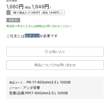
販売価格
1,680
円
1,848
円
(税込
)
1個 (1個あたり
1,680
円（税込
1,848
円）)
送料別
製品取り寄せとなるため納期はお問い合わせください。
ご注文には
ログイン
が必要です
お気に入り
商品についてのお問い合わせ
PR-17-600ohm3.5Ｌ1000B
商品コード：
アシダ音響
メーカー：
型番/品番:
PR17-600ohm3.5Ｌ1000B