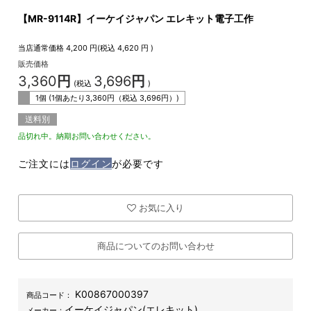
【MR-9114R】イーケイジャパン エレキット電子工作
当店通常価格
4,200
円(税込
4,620
円 )
販売価格
3,360
円
3,696
円
(税込
)
1個 (1個あたり
3,360
円（税込
3,696
円）)
送料別
品切れ中。納期お問い合わせください。
ご注文には
ログイン
が必要です
お気に入り
商品についてのお問い合わせ
K00867000397
商品コード：
イーケイジャパン(エレキット)
メーカー：