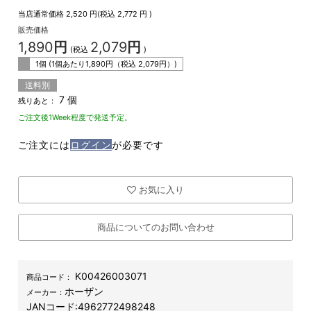
当店通常価格
2,520
円(税込
2,772
円 )
販売価格
1,890
円
2,079
円
(税込
)
1個 (1個あたり
1,890
円（税込
2,079
円）)
送料別
7 個
残りあと：
ご注文後1Week程度で発送予定。
ご注文には
ログイン
が必要です
お気に入り
商品についてのお問い合わせ
K00426003071
商品コード：
ホーザン
メーカー：
JANコード:
4962772498248