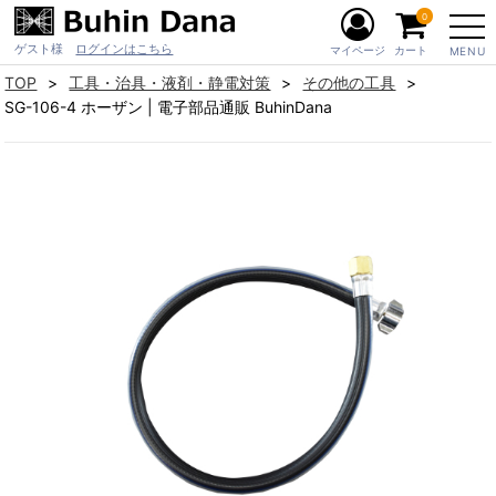
0
ゲスト様
ログインはこちら
マイページ
カート
MENU
TOP
工具・治具・液剤・静電対策
その他の工具
SG-106-4 ホーザン | 電子部品通販 BuhinDana