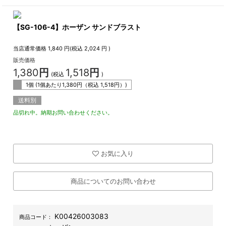
【SG-106-4】ホーザン サンドブラスト
当店通常価格
1,840
円(税込
2,024
円 )
販売価格
1,380
円
1,518
円
(税込
)
1個 (1個あたり
1,380
円（税込
1,518
円）)
送料別
品切れ中。納期お問い合わせください。
お気に入り
商品についてのお問い合わせ
K00426003083
商品コード：