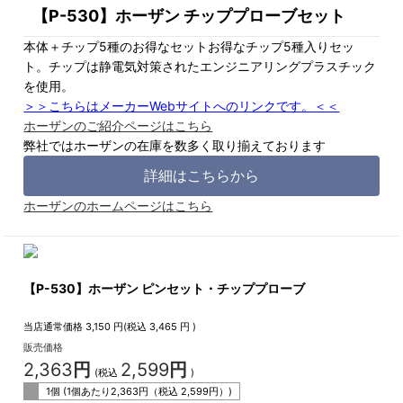
【P-530】ホーザン チッププローブセット
本体＋チップ5種のお得なセットお得なチップ5種入りセッ
ト。チップは静電気対策されたエンジニアリングプラスチック
を使用。
＞＞こちらはメーカーWebサイトへのリンクです。＜＜
ホーザンのご紹介ページはこちら
弊社ではホーザンの在庫を数多く取り揃えております
詳細はこちらから
ホーザンのホームページはこちら
【P-530】ホーザン ピンセット・チッププローブ
当店通常価格
3,150
円(税込
3,465
円 )
販売価格
2,363
円
2,599
円
(税込
)
1個 (1個あたり
2,363
円（税込
2,599
円）)