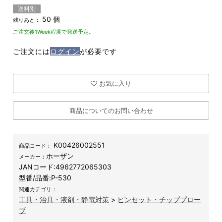
送料別
50 個
残りあと：
ご注文後1Week程度で発送予定。
ご注文には
ログイン
が必要です
お気に入り
商品についてのお問い合わせ
K00426002551
商品コード：
ホーザン
メーカー：
JANコード:
4962772065303
型番/品番:
P-530
関連カテゴリ：
工具・治具・液剤・静電対策
>
ピンセット・チッププロー
ブ