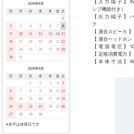
【 入 力 端 子 】
2026年8月
ンプ機能付き）
日
月
火
水
木
金
土
【 出 力 端 子 
1
ク
2
3
4
5
6
7
8
【 適合スピーカ 】 4
9
10
11
12
13
14
15
【 適合ヘッドホン 】
16
17
18
19
20
21
22
【 電 源 電 圧 】 1
23
24
25
26
27
28
29
【 定格消費電力 】 8
30
31
【 本 体 寸 法 】 
2026年9月
日
月
火
水
木
金
土
1
2
3
4
5
6
7
8
9
10
11
12
13
14
15
16
17
18
19
20
21
22
23
24
25
26
27
28
29
30
※赤字は休業日です