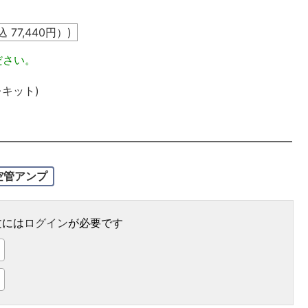
込
77,440
円）)
ださい。
キット)
空管アンプ
文には
ログイン
が必要です