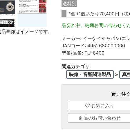
送料別
1個 (1個あたり
70,400
円（税
品切れ中。納期お問い合わせく
商品画像はイメージです。
メーカー:
イーケイジャパン(エレ
JANコード:
4952680000000
型番/品番:
TU-8400
関連カテゴリ:
映像・音響関連製品
>
真
ご注
お気に入り
商品のお問い合わせ