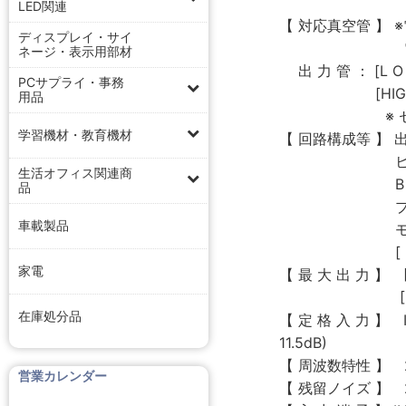
LED関連
【 対応真空管 】 
ディスプレイ・サイ
電圧増幅管 ：1
ネージ・表示用部材
出 力 管 ： [L O
PCサプライ・事務
[HIGH モード] 6L
用品
※ セイフティカバ
学習機材・教育機材
【 回路構成等 】 
ヒーター点灯方
生活オフィス関連商
B 電源 MOS
品
プリアンプ機能 ：
車載製品
モード切換 [ 
[ 出力管結線モード
家電
【 最 大 出 力 】 [H
[LOW モード] 2
在庫処分品
【 定 格 入 力 】 
11.5dB)
【 周波数特性 】 20
営業カレンダー
【 残留ノイズ 】 27