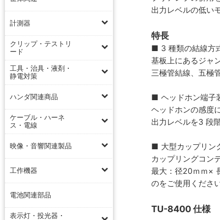
出力レベルの低い
計測器
特長
クリップ・テストリ
■ 3 種類の結線
ード
基板上にあるジャ
工具・治具・液剤・
三極管結線、五極
静電対策
■ ヘッドホン端子
ハンダ関連商品
ヘッドホンの感度
ケーブル・ハーネ
出力レベルを3 段
ス・電線
■ 大型カップリン
映像・音響関連製品
カップリングコン
最大：径20ｍｍ× 
工作機器
のをご使用くださ
電池関連部品
TU-8400 仕様
表示灯・投光器・