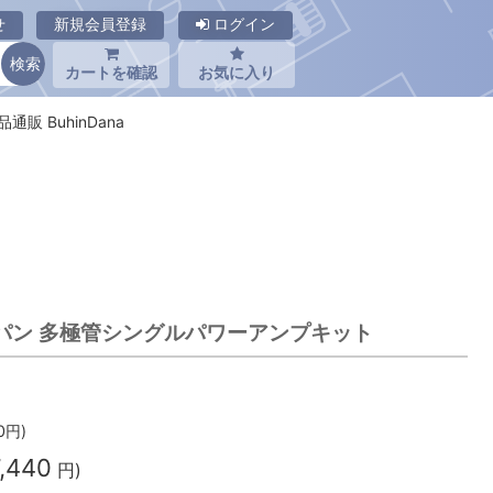
せ
新規会員登録
ログイン
カートを確認
お気に入り
通販 BuhinDana
ジャパン 多極管シングルパワーアンプキット
0
円)
,440
円)