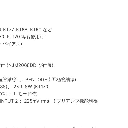
T77, KT88, KT90 など
KT170 等も使用可
トバイアス)
JM2068DD が付属)
線) 、 PENTODE ( 五極管結線)
8)、 2× 9.8W (KT170)
0%、UL モード時)
 INPUT-2： 225mV rms ( プリアンプ機能利得