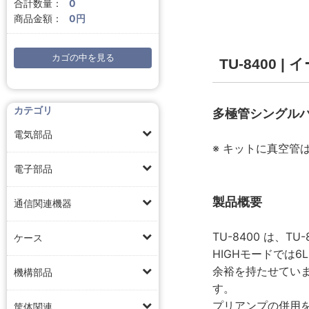
合計数量：
0
商品金額：
0円
カゴの中を見る
TU-8400
カテゴリ
多極管シングルパワ
電気部品
※ キットに真空管
電子部品
製品概要
通信関連機器
TU-8400 は、
ケース
HIGHモードでは6L
余裕を持たせています
機構部品
す。
プリアンプの併用を
筐体関連