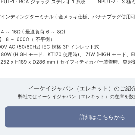
 INPUT-1：RCA ジャック ステレオ 1 系統 INPUT-2： 
】 バインディングターミナル ( 金メッキ仕様、バナナプラグ使用可
 ～ 16Ω ( 最適負荷 6 ～ 8Ω)
 8 ～ 600Ω（ 不平衡）
00V AC (50/60Hz) IEC 規格 3P インレット式
0W (HIGH モード、KT170 使用時)、 71W (HIGH モード、E
W252 x H189 x D286 mm ( セイフィティカバー装着時、突起
イーケイジャパン（エレキット）のご紹
弊社ではイーケイジャパン（エレキット）の在庫を数
詳細はこちらから