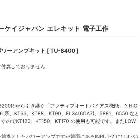
 | イーケイジャパン エレキット 電子工作
ーアンプキット [ TU-8400 ]
は付属しておりません
TU-8200R から引き継ぐ「アクティブオートバイアス機能」とH
6 系、KT66、KT88、KT90、EL34(6CA7)、5881、6
のでKT120、KT150、KT170 の使用も可能です。またLO
前提としたパワーアンプですが前面にあるINPUT-2 にはオ