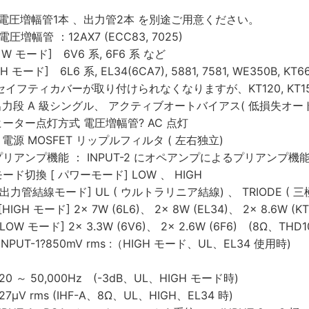
※電圧増幅管1本 、出力管2本 を別途ご用意ください。
2AX7 (ECC83, 7025)
 W モード] 6V6 系, 6F6 系 など
6 系, EL34(6CA7), 5881, 7581, WE350B, KT66, K
ーが取り付けられなくなりますが、KT120, KT150, 
出力段 A 級シングル、 アクティブオートバイアス( 低損失オー
式 電圧増幅管? AC 点灯
FET リップルフィルタ ( 左右独立)
 INPUT-2 にオペアンプによるプリアンプ機能付 (N
パワーモード] LOW 、 HIGH
] UL ( ウルトラリニア結線) 、 TRIODE ( 三極管結
IGH モード] 2× 7W (6L6)、 2× 8W (EL34)、 2× 8.6W (KT8
× 3.3W (6V6)、 2× 2.6W (6F6) (8Ω、THD1
INPUT-1?850mV rms :（HIGH モード、UL、EL34 使用時)
 ～ 50,000Hz (-3dB、UL、HIGH モード時)
μV rms (IHF-A、8Ω、UL、HIGH、EL34 時)