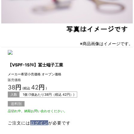
※商品画像はイメージです。
【VSPF-1Sｸﾛ】冨士端子工業
メーカー希望小売価格
オープン価格
販売価格
38
円
42
円
(税込
)
入数
1個 (1個あたり
38
円（税込
42
円）)
送料別
品切れ中。納期お問い合わせください。
ご注文には
ログイン
が必要です