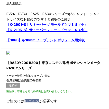
JIS準拠品
RV24・RV30・RA25・RA30シリーズのφ6シャフトにジャス
トサイズなお勧めのツマミと銘板のご紹介
【K-2901-S】サトーパーツ モールドツマミ S（小）
【K-2195-S】サトーパーツ モールドツマミ S（小）
【38PB】φ38mm ノーブランド ボリューム用銘板
【RA30Y20S B200】東京コスモス電機 ポテンションメータ
RA30Yシリーズ
メーカー希望小売価格
オープン価格
会員価格は会員様のみ公開
送料別
製品取り寄せとなるため納期はお問い合わせください。
ご注文には
ログイン
が必要です