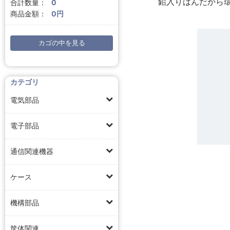
鉛入りはんだから
合計数量：
0
商品金額：
0円
カゴの中を見る
カテゴリ
電気部品
電子部品
通信関連機器
ケース
機構部品
筐体関連