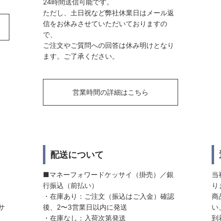
24時間送信可能です。
ただし、土日祝など弊社休業日はメール返
信をお休みさせていただいておりますの
で、
ご注文やご質問への回答は休み明けとなり
ます。ご了承ください。
営業時間の詳細はこちら
配送について
■マネーフォワードケッサイ（掛売）／銀
当
行振込（前払い）
り
・在庫あり：ご注文（振込はご入金）確認
商
サ
後、2〜3営業日以内に発送
い
・在庫なし：入荷次第発送
到