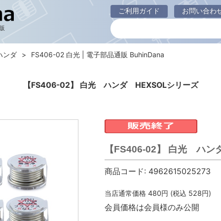
ご利用ガイド
お問い合わ
販
ハンダ
FS406-02 白光 | 電子部品通販 BuhinDana
【FS406-02】 白光 ハンダ HEXSOLシリーズ
【FS406-02】 白光 ハ
商品コード:
4962615025273
当店通常価格
480
円 (税込
528
円)
会員価格は会員様のみ公開